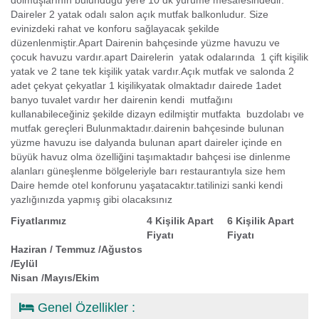
dolmuşlarının bulunduğu yere 10 dk yürüme mesafesindedir.
Daireler 2 yatak odalı salon açık mutfak balkonludur. Size
evinizdeki rahat ve konforu sağlayacak şekilde
düzenlenmiştir.Apart Dairenin bahçesinde yüzme havuzu ve
çocuk havuzu vardır.apart Dairelerin yatak odalarında 1 çift kişilik
yatak ve 2 tane tek kişilik yatak vardır.Açık mutfak ve salonda 2
adet çekyat çekyatlar 1 kişilikyatak olmaktadır dairede 1adet
banyo tuvalet vardır her dairenin kendi mutfağını
kullanabileceğiniz şekilde dizayn edilmiştir mutfakta buzdolabı ve
mutfak gereçleri Bulunmaktadır.dairenin bahçesinde bulunan
yüzme havuzu ise dalyanda bulunan apart daireler içinde en
büyük havuz olma özelliğini taşımaktadır bahçesi ise dinlenme
alanları güneşlenme bölgeleriyle barı restaurantıyla size hem
Daire hemde otel konforunu yaşatacaktır.tatilinizi sanki kendi
yazlığınızda yapmış gibi olacaksınız
Fiyatlarımız
4 Kişilik Apart
6 Kişilik Apart
Fiyatı
Fiyatı
Haziran / Temmuz /Ağustos
/Eylül
Nisan /Mayıs/Ekim
Genel Özellikler :