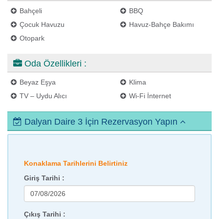
Bahçeli
BBQ
Çocuk Havuzu
Havuz-Bahçe Bakımı
Otopark
Oda Özellikleri :
Beyaz Eşya
Klima
TV – Uydu Alıcı
Wi-Fi İnternet
Dalyan Daire 3 İçin Rezervasyon Yapın
Konaklama Tarihlerini Belirtiniz
Giriş Tarihi :
Çıkış Tarihi :