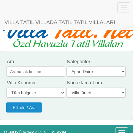
Menü
VILLA TATIL VILLADA TATIL TATIL VILLALARI
Ara
Kategoriler
Villa Konumu
Konaklama Türü
MENÜYÜ AÇMAK İÇİN TIKLAYIN
Menü