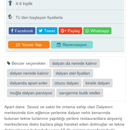
4-6 kişilik
TL'den başlayan fiyatlarla
Facebook
Tweet
Paylaş
Whatsapp
Yorum Yap
Rezervasyon
Benzer seçenekler :
dalyan da nerede kalınır
dalyan nerede kalınır
dalyan otel fiyatları
dalyanda apart evler
iztuzu dalyan
kiralık dalyan
muğla dalyan pansiyon
sarıgerme butik oteller
Apart daire Sessiz ve sakin bir ortama sahip olan Dalyanın
merkezinde tüm eğlence yerlerine dalyan nehir kenarında
bulunan tekne turlarının yapıldığı yerlere restaurantlara alışveriş
merkezlerine disko barlara plaja hareket eden dolmuşlar ve tekne