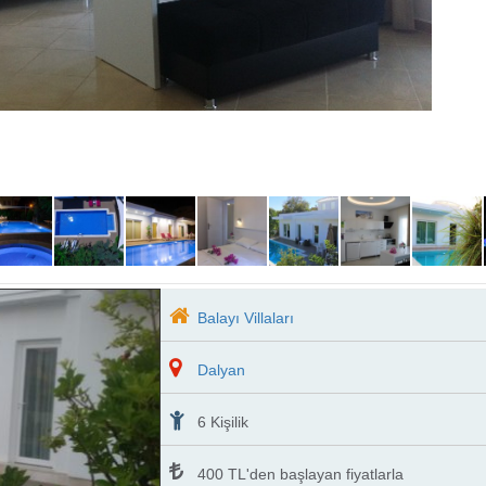
Balayı Villaları
Lüks Tatil Villaları
Dalyan
Muhafazakar Villa
6 Kişilik
400
TL'den başlayan fiyatlarla