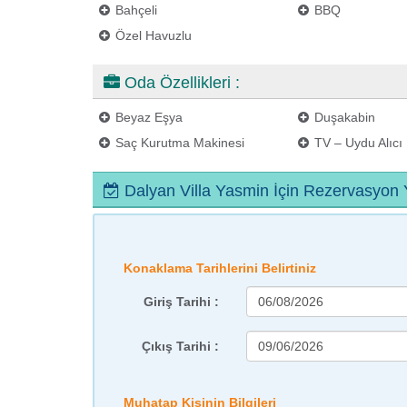
Bahçeli
BBQ
Özel Havuzlu
Oda Özellikleri :
Beyaz Eşya
Duşakabin
Saç Kurutma Makinesi
TV – Uydu Alıcı
Dalyan Villa Yasmin İçin Rezervasyon
Konaklama Tarihlerini Belirtiniz
Giriş Tarihi :
Çıkış Tarihi :
Muhatap Kişinin Bilgileri