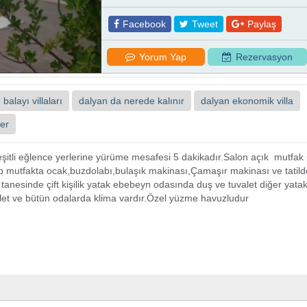
Facebook
Tweet
Paylaş
Yorum Yap
Rezervasyon
balayı villaları
dalyan da nerede kalınır
dalyan ekonomik villa
ler
ceşitli eğlence yerlerine yürüme mesafesi 5 dakikadır.Salon açık mutfak
p mutfakta ocak,buzdolabı,bulaşık makinası,Çamaşır makinası ve tatild
 tanesinde çift kişilik yatak ebebeyn odasında duş ve tuvalet diğer yata
valet ve bütün odalarda klima vardır.Özel yüzme havuzludur