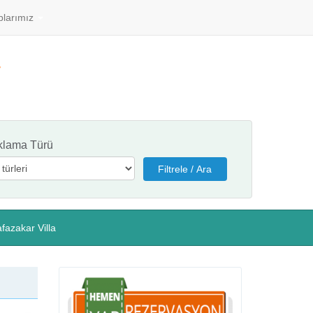
plarımız
klama Türü
fazakar Villa