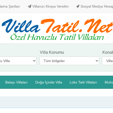
alama Şartları
Villanızı Kiraya Verelim
Sosyal Medya Hesa
Villa Konumu
Kona
Balayı Villaları
Doğa İçinde Villa
Lüks Tatil Villaları
Muha