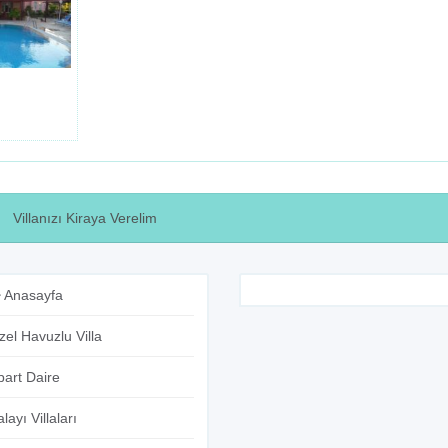
Villanızı Kiraya Verelim
Anasayfa
zel Havuzlu Villa
part Daire
layı Villaları