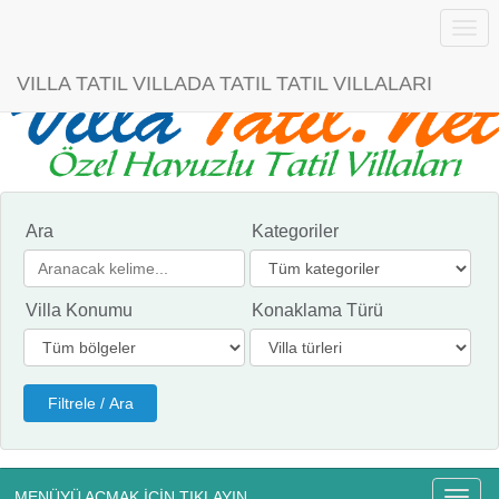
Menü
VILLA TATIL VILLADA TATIL TATIL VILLALARI
Ara
Kategoriler
Villa Konumu
Konaklama Türü
MENÜYÜ AÇMAK İÇİN TIKLAYIN
Menü