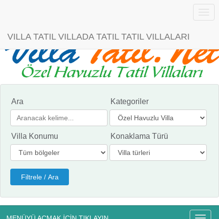
Menü
VILLA TATIL VILLADA TATIL TATIL VILLALARI
Ara
Kategoriler
Villa Konumu
Konaklama Türü
MENÜYÜ AÇMAK İÇİN TIKLAYIN
Menü