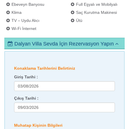
Ebeveyn Banyosu
Full Eşyalı ve Mobilyalı
Klima
Saç Kurutma Makinesi
TV – Uydu Alıcı
Ütü
Wi-Fi İnternet
Dalyan Villa Sevda İçin Rezervasyon Yapın
Konaklama Tarihlerini Belirtiniz
Giriş Tarihi :
Çıkış Tarihi :
Muhatap Kişinin Bilgileri