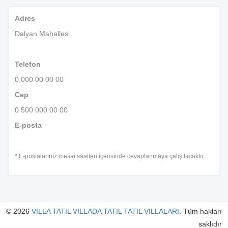
Adres
Dalyan Mahallesi
Telefon
0 000 00 00 00
Cep
0 500 000 00 00
E-posta
* E-postalarınız mesai saatleri içerisinde cevaplanmaya çalışılacaktır.
© 2026
VILLA TATIL VILLADA TATIL TATIL VILLALARI
. Tüm hakları
saklıdır