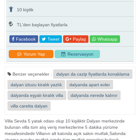
Muhafazakar Villa
10 kişilik
TL'den başlayan fiyatlarla
Facebook
Tweet
Paylaş
Whatsapp
Yorum Yap
Rezervasyon
Benzer seçenekler :
dalyan da cazip fiyatlarda konaklama
dalyan iztuzu kiralık yazlık
dalyanda apart evler
dalyanda eşyalı kiralık villa
dalyanda nerede kalınır
villa caretta dalyan
Villa Sevda 5 yatak odası olup 10 kişiliktir.Dalyan merkezinde
bulunan villa tüm alış veriş merkezlerine 5 dakika yürüme
mesafesindedir.Villanın alt katında açık salon mutfak,Salonda
oturma gurubu,mutfak içinde tüm mutfak gereçleri,bulaşık