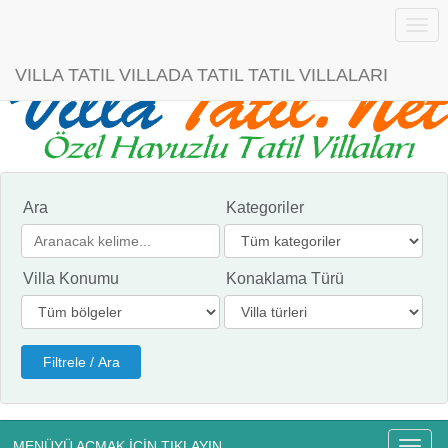
Menü
VILLA TATIL VILLADA TATIL TATIL VILLALARI
Ara
Kategoriler
Villa Konumu
Konaklama Türü
MENÜYÜ AÇMAK İÇİN TIKLAYIN
Menü