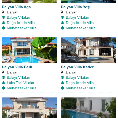
Dalyan Villa Ağa
Dalyan Villa Yeşil
Dalyan
Dalyan
Balayı Villaları
Balayı Villaları
Doğa İçinde Villa
Doğa İçinde Villa
Muhafazakar Villa
Muhafazakar Villa
Dalyan Villa Berk
Dalyan Villa Kader
Dalyan
Dalyan
Balayı Villaları
Balayı Villaları
Lüks Tatil Villaları
Doğa İçinde Villa
Muhafazakar Villa
Muhafazakar Villa