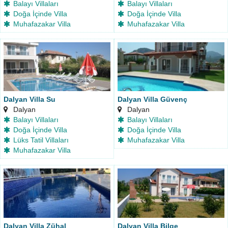
Balayı Villaları
Balayı Villaları
Doğa İçinde Villa
Doğa İçinde Villa
Muhafazakar Villa
Muhafazakar Villa
Dalyan Villa Su
Dalyan Villa Güvenç
Dalyan
Dalyan
Balayı Villaları
Balayı Villaları
Doğa İçinde Villa
Doğa İçinde Villa
Lüks Tatil Villaları
Muhafazakar Villa
Muhafazakar Villa
Dalyan Villa Zühal
Dalyan Villa Bilge