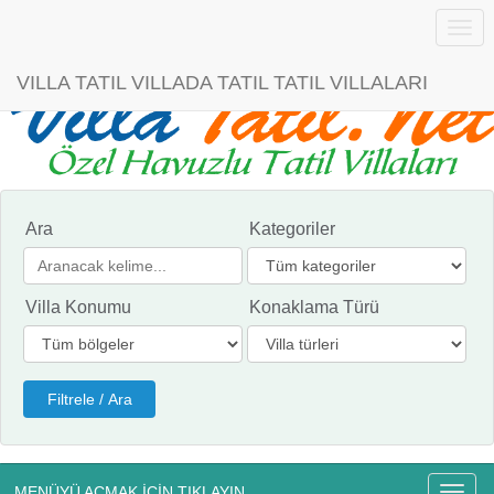
Menü
VILLA TATIL VILLADA TATIL TATIL VILLALARI
Ara
Kategoriler
Villa Konumu
Konaklama Türü
MENÜYÜ AÇMAK İÇİN TIKLAYIN
Menü