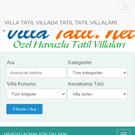
Menü
VILLA TATIL VILLADA TATIL TATIL VILLALARI
Ara
Kategoriler
Villa Konumu
Konaklama Türü
MENÜYÜ AÇMAK İÇİN TIKLAYIN
Menü