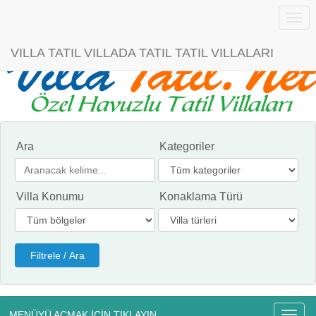
Menü
VILLA TATIL VILLADA TATIL TATIL VILLALARI
Ara
Kategoriler
Villa Konumu
Konaklama Türü
MENÜYÜ AÇMAK İÇİN TIKLAYIN
Menü