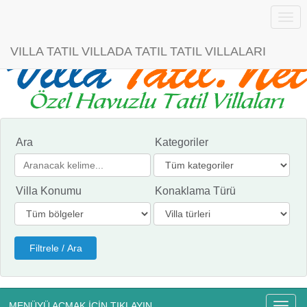
Menü
VILLA TATIL VILLADA TATIL TATIL VILLALARI
Ara
Kategoriler
Villa Konumu
Konaklama Türü
MENÜYÜ AÇMAK İÇİN TIKLAYIN
Menü