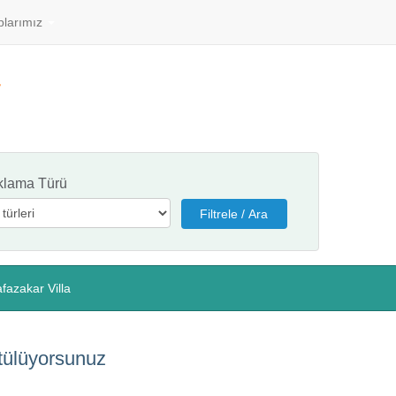
plarımız
klama Türü
fazakar Villa
ntülüyorsunuz