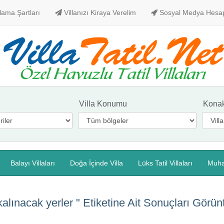
alama Şartları
Villanızı Kiraya Verelim
Sosyal Medya Hesa
Villa Konumu
Kona
Balayı Villaları
Doğa İçinde Villa
Lüks Tatil Villaları
Muha
kalınacak yerler "
Etiketine Ait Sonuçları Görü