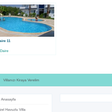
aire 11
n
 Daire
Villanızı Kiraya Verelim
Anasayfa
zel Havuzlu Villa