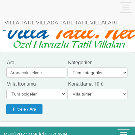
Menü
VILLA TATIL VILLADA TATIL TATIL VILLALARI
Ara
Kategoriler
Villa Konumu
Konaklama Türü
MENÜYÜ AÇMAK İÇİN TIKLAYIN
Menü