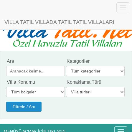
Menü
VILLA TATIL VILLADA TATIL TATIL VILLALARI
Ara
Kategoriler
Villa Konumu
Konaklama Türü
MENÜYÜ AÇMAK İÇİN TIKLAYIN
Menü