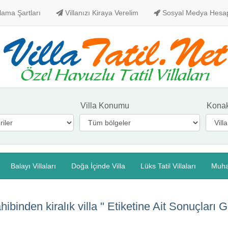
alama Şartları
Villanızı Kiraya Verelim
Sosyal Medya Hesa
Villa Konumu
Kona
Balayı Villaları
Doğa İçinde Villa
Lüks Tatil Villaları
Muha
hibinden kiralık villa "
Etiketine Ait Sonuçları 