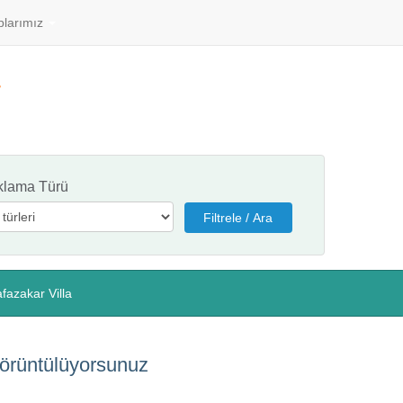
plarımız
klama Türü
fazakar Villa
Görüntülüyorsunuz