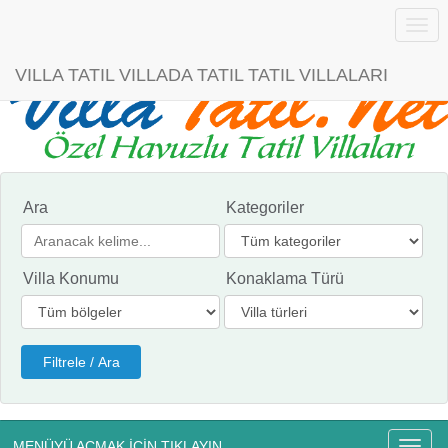
Menü
VILLA TATIL VILLADA TATIL TATIL VILLALARI
Ara
Kategoriler
Villa Konumu
Konaklama Türü
MENÜYÜ AÇMAK İÇİN TIKLAYIN
Menü