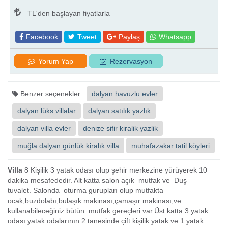
TL'den başlayan fiyatlarla
Facebook
Tweet
Paylaş
Whatsapp
Yorum Yap
Rezervasyon
Benzer seçenekler :
dalyan havuzlu evler
dalyan lüks villalar
dalyan satılık yazlık
dalyan villa evler
denize sifir kiralik yazlik
muğla dalyan günlük kiralık villa
muhafazakar tatil köyleri
Villa
8 Kişilik 3 yatak odası olup şehir merkezine yürüyerek 10
dakika mesafededir. Alt katta salon açık mutfak ve Duş
tuvalet. Salonda oturma gurupları olup mutfakta
ocak,buzdolabı,bulaşık makinası,çamaşır makinası,ve
kullanabileceğiniz bütün mutfak gereçleri var.Üst katta 3 yatak
odası yatak odalarının 2 tanesinde çift kişilik yatak ve 1 yatak