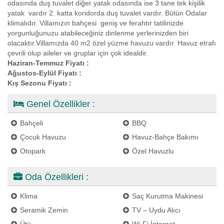
odasında duş tuvalet diğer yatak odasında ise 3 tane tek kişilik
yatak vardır 2. katta koridorda duş tuvalet vardır. Bütün Odalar
klimalıdır. Villamızın bahçesi geniş ve ferahtır tatilinizde
yorgunluğunuzu atabileceğiniz dinlenme yerlerinizden biri
olacaktır.Villamızda 40 m2 özel yüzme havuzu vardır. Havuz etrafı
çevrili olup aileler ve gruplar için çok idealdir.
Haziran-Temmuz Fiyatı :
Ağustos-Eylül Fiyatı :
Kış Sezonu Fiyatı :
Genel Özellikler :
Bahçeli
BBQ
Çocuk Havuzu
Havuz-Bahçe Bakımı
Otopark
Özel Havuzlu
Oda Özellikleri :
Klima
Saç Kurutma Makinesi
Seramik Zemin
TV – Uydu Alıcı