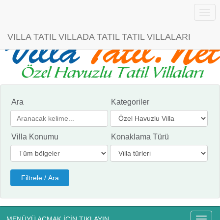
Menü
VILLA TATIL VILLADA TATIL TATIL VILLALARI
Ara
Kategoriler
Villa Konumu
Konaklama Türü
MENÜYÜ AÇMAK İÇİN TIKLAYIN
Menü